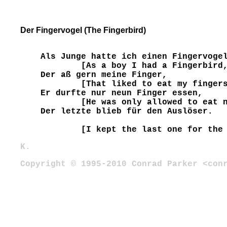
Der Fingervogel (The Fingerbird)
Als Junge hatte ich einen Fingervogel
        [As a boy I had a Fingerbird,
Der aß gern meine Finger,

        [That liked to eat my fingers
Er durfte nur neun Finger essen,

        [He was only allowed to eat n
K.
Copyright © 1995-2010 Conrad Parker <con